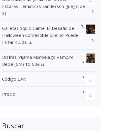
e
:
s
Estacas Temáticas Sanderson (Juego de
r
3
:
3)
a
9
d
:
,
e
Galletas Squid Game: El Desafío de
4
9
s
Halloween Comestible que no Puede
9
5
d
Faltar
4,50
€
i.i.
,
€
e
9
.
8
Disfraz Pijama Murciélago Vampiro
5
,
Bebé (6m)
10,00
€
i.i.
€
0
.
0
Código EAN
€
h
Precio
a
s
t
a
1
Buscar
8