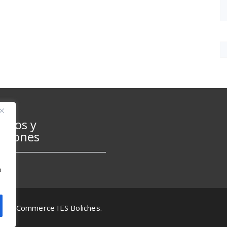
inos y
iciones
o
gina eCommerce IES Boliches.