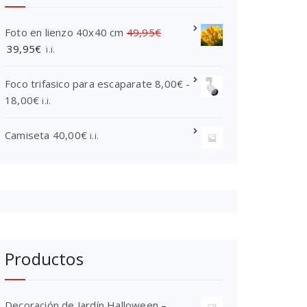
Foto en lienzo 40x40 cm
49,95
€
E
E
39,95
€
i.i.
l
l
p
p
Foco trifasico para escaparate
8,00
€
-
r
r
R
18,00
€
i.i.
e
e
a
c
c
n
Camiseta
40,00
€
i.i.
i
i
g
o
o
o
o
a
d
r
c
e
i
t
p
g
u
r
i
a
e
Productos
n
l
c
a
e
i
l
s
o
Decoración de Jardín Halloween –