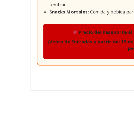
temblar.
Snacks Mortales:
Comida y bebida para
Precio del Pasaporte al
¡Venta de Entradas a partir del 15 de
pe