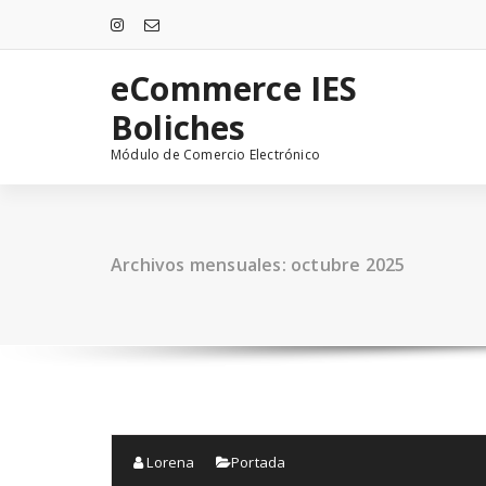
Saltar
al
contenido
eCommerce IES
Boliches
Módulo de Comercio Electrónico
Archivos mensuales: octubre 2025
Lorena
Portada