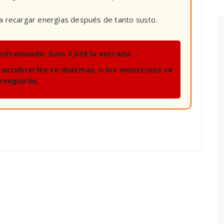
 recargar energías después de tanto susto.
 Inframundo:
Solo 3,00€ la entrada.
 octubre!
No te duermas, o los monstruos te
rseguirán.