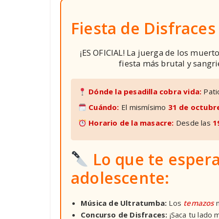
Fiesta de Disfraces
¡ES OFICIAL! La juerga de los muerto
fiesta más brutal y sangr
Dónde la pesadilla cobra vida:
Patio
Cuándo:
El mismísimo
31 de octubr
Horario de la masacre:
Desde las
1
Lo que te espera
adolescente:
Música de Ultratumba:
Los
temazos
m
Concurso de Disfraces:
¡Saca tu lado 