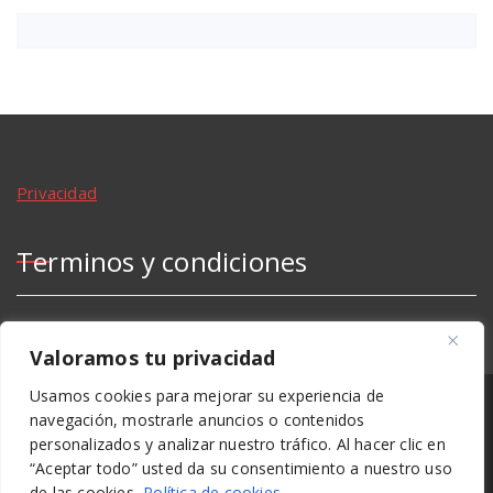
Privacidad
Terminos y condiciones
Valoramos tu privacidad
Usamos cookies para mejorar su experiencia de
La información aqui contenida pertenece a la página
navegación, mostrarle anuncios o contenidos
personalizados y analizar nuestro tráfico. Al hacer clic en
eCommerce IES Boliches. Página de caracter educativo del
“Aceptar todo” usted da su consentimiento a nuestro uso
de las cookies.
Política de cookies