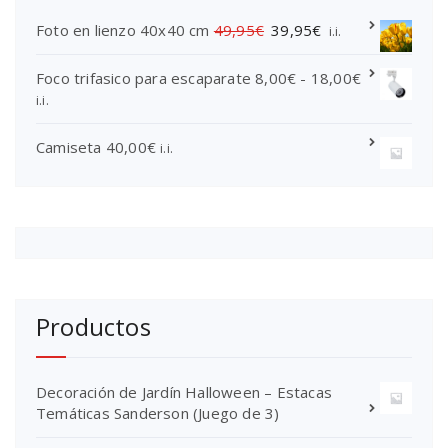
E
E
Foto en lienzo 40x40 cm
49,95
€
39,95
€
i.i.
l
l
p
p
R
Foco trifasico para escaparate
8,00
€
-
18,00
€
r
r
a
i.i.
e
e
n
c
c
g
Camiseta
40,00
€
i.i.
i
i
o
o
o
d
o
a
e
r
c
p
i
t
r
g
u
e
i
a
c
n
l
i
Productos
a
e
o
l
s
s
e
:
:
r
3
Decoración de Jardín Halloween – Estacas
d
a
9
Temáticas Sanderson (Juego de 3)
e
:
,
s