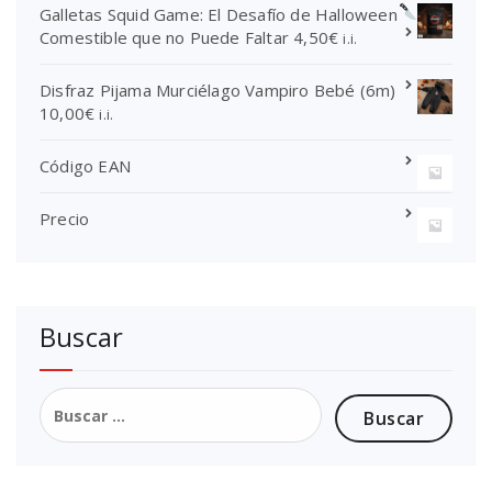
4
9
d
Galletas Squid Game: El Desafío de Halloween
9
5
e
Comestible que no Puede Faltar
4,50
€
i.i.
,
€
8
9
.
,
Disfraz Pijama Murciélago Vampiro Bebé (6m)
5
0
10,00
€
i.i.
€
0
.
€
Código EAN
h
a
s
Precio
t
a
1
8
Buscar
,
0
0
Buscar:
€