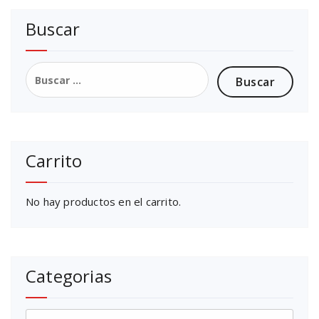
8
Buscar
,
0
0
Buscar:
€
Carrito
No hay productos en el carrito.
Categorias
Categorias