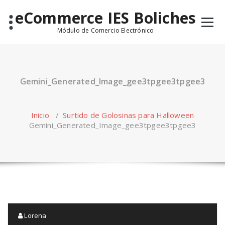
Saltar
eCommerce IES Boliches
al
contenido
Módulo de Comercio Electrónico
Gemini_Generated_Image_gee3tpgee3tpgee3
Inicio
/
Surtido de Golosinas para Halloween
Gemini_Generated_Image_gee3tpgee3tpgee3
Lorena