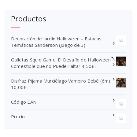
e
i
a
c
n
l
i
Productos
a
e
o
l
s
s
e
:
:
r
3
Decoración de Jardín Halloween – Estacas
d
a
9
Temáticas Sanderson (Juego de 3)
e
:
,
s
4
9
d
Galletas Squid Game: El Desafío de Halloween
9
5
e
Comestible que no Puede Faltar
4,50
€
i.i.
,
€
8
9
.
,
Disfraz Pijama Murciélago Vampiro Bebé (6m)
5
0
10,00
€
i.i.
€
0
.
€
Código EAN
h
a
s
Precio
t
a
1