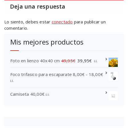
Deja una respuesta
Lo siento, debes estar
conectado
para publicar un
comentario.
Mis mejores productos
E
E
Foto en lienzo 40x40 cm
49,95
€
39,95
€
i.i.
l
l
p
p
R
Foco trifasico para escaparate
8,00
€
-
18,00
€
r
r
a
i.i.
e
e
n
c
c
g
Camiseta
40,00
€
i.i.
i
i
o
o
o
d
o
a
e
r
c
p
i
t
r
g
u